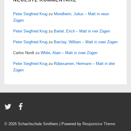
Peter Siegfried Krug
zu
Mendheim, Julius – Matt in neun
Zügen
Peter Siegfried Krug
zu
Bartel, Erich – Matt in vier Zügen
Peter Siegfried Krug
zu
Barclay, William – Matt in zwei Zügen
Carlos Nordt
zu
White, Alain – Matt in zwei Zügen
Peter Siegfried Krug
zu
Rübesamen, Hermann – Matt in drei
Zügen
© 2026
Schachschule Smithers
| Powered by
Responsive Theme