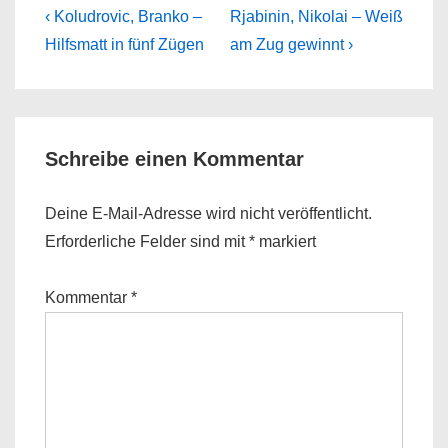
Beitragsnavigation
Previous
Next
‹ Koludrovic, Branko –
Rjabinin, Nikolai – Weiß
Post
Post
Hilfsmatt in fünf Zügen
am Zug gewinnt ›
is
is
Schreibe einen Kommentar
Deine E-Mail-Adresse wird nicht veröffentlicht.
Erforderliche Felder sind mit
*
markiert
Kommentar
*