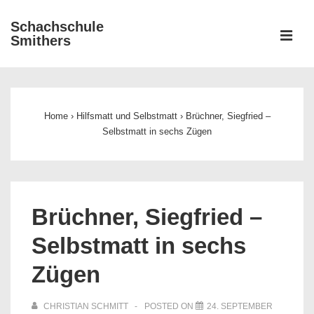
↓
Schachschule
Zum
ME
Smithers
Inhalt
Main
Navigation
Home
›
Hilfsmatt und Selbstmatt
›
Brüchner, Siegfried –
Selbstmatt in sechs Zügen
Brüchner, Siegfried –
Selbstmatt in sechs
Zügen
CHRISTIAN SCHMITT
POSTED ON
24. SEPTEMBER