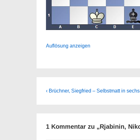
Auflösung anzeigen
Beitragsnavigation
Previous
‹ Brüchner, Siegfried – Selbstmatt in sech
Post
is
1 Kommentar zu „
Rjabinin, Nik