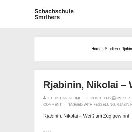
↓
Main
Schachschule
Zum
Smithers
Navigat
Inhalt
Home
›
Studien
›
Rjabi
Rjabinin, Nikolai 
CHRISTIAN SCHMITT
POSTED ON
25. SEP
COMMENT
TAGGED WITH
FESSELUNG
,
RJABINI
Rjabinin, Nikolai – Weiß am Zug gewinnt