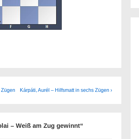
Next
s Zügen
Kárpáti, Aurél – Hilfsmatt in sechs Zügen ›
Post
is
olai – Weiß am Zug gewinnt
“