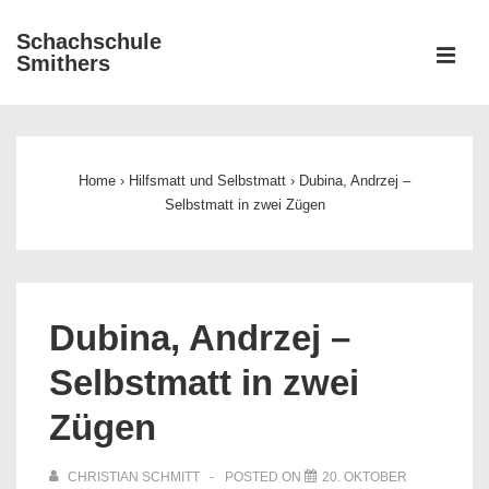
↓
Schachschule
Zum
ME
Smithers
Inhalt
Main
Navigation
Home
›
Hilfsmatt und Selbstmatt
›
Dubina, Andrzej –
Selbstmatt in zwei Zügen
Dubina, Andrzej –
Selbstmatt in zwei
Zügen
CHRISTIAN SCHMITT
POSTED ON
20. OKTOBER