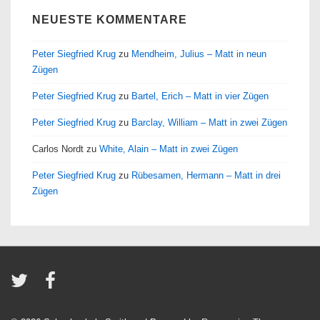
NEUESTE KOMMENTARE
Peter Siegfried Krug
zu
Mendheim, Julius – Matt in neun
Zügen
Peter Siegfried Krug
zu
Bartel, Erich – Matt in vier Zügen
Peter Siegfried Krug
zu
Barclay, William – Matt in zwei Zügen
Carlos Nordt
zu
White, Alain – Matt in zwei Zügen
Peter Siegfried Krug
zu
Rübesamen, Hermann – Matt in drei
Zügen