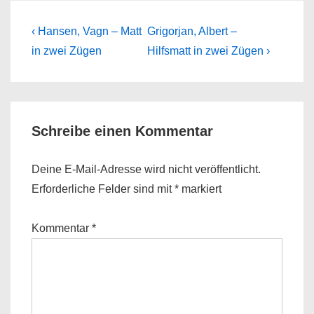
Beitragsnavigation
Previous
Next
‹ Hansen, Vagn – Matt
Grigorjan, Albert –
Post
Post
in zwei Zügen
Hilfsmatt in zwei Zügen ›
is
is
Schreibe einen Kommentar
Deine E-Mail-Adresse wird nicht veröffentlicht.
Erforderliche Felder sind mit
*
markiert
Kommentar
*