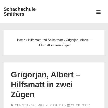
↓
Schachschule
Zum
ME
Smithers
Inhalt
Main
Navigation
Home
›
Hilfsmatt und Selbstmatt
›
Grigorjan, Albert –
Hilfsmatt in zwei Zügen
Grigorjan, Albert –
Hilfsmatt in zwei
Zügen
CHRISTIAN SCHMITT
POSTED ON
21. OKTOBER