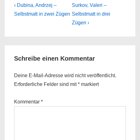
Beitragsnavigation
Previous
Next
‹ Dubina, Andrzej –
Surkov, Valeri –
Post
Post
Selbstmatt in zwei Zügen
Selbstmatt in drei
is
is
Zügen ›
Schreibe einen Kommentar
Deine E-Mail-Adresse wird nicht veröffentlicht.
Erforderliche Felder sind mit
*
markiert
Kommentar
*