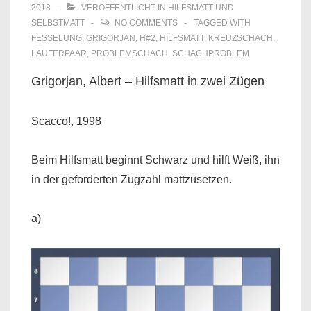
2018
VERÖFFENTLICHT IN
HILFSMATT UND
SELBSTMATT
NO COMMENTS
TAGGED WITH
FESSELUNG
,
GRIGORJAN
,
H#2
,
HILFSMATT
,
KREUZSCHACH
,
LÄUFERPAAR
,
PROBLEMSCHACH
,
SCHACHPROBLEM
Grigorjan, Albert – Hilfsmatt in zwei Zügen
Scacco!, 1998
Beim Hilfsmatt beginnt Schwarz und hilft Weiß, ihn
in der geforderten Zugzahl mattzusetzen.
a)