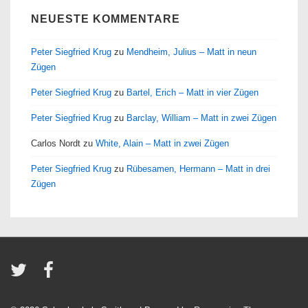
NEUESTE KOMMENTARE
Peter Siegfried Krug
zu
Mendheim, Julius – Matt in neun
Zügen
Peter Siegfried Krug
zu
Bartel, Erich – Matt in vier Zügen
Peter Siegfried Krug
zu
Barclay, William – Matt in zwei Zügen
Carlos Nordt
zu
White, Alain – Matt in zwei Zügen
Peter Siegfried Krug
zu
Rübesamen, Hermann – Matt in drei
Zügen