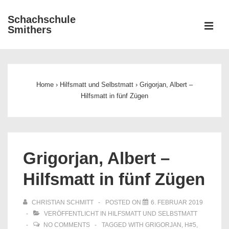
↓
Schachschule
Zum
ME
Smithers
Inhalt
Main
Navigation
Home
›
Hilfsmatt und Selbstmatt
›
Grigorjan, Albert –
Hilfsmatt in fünf Zügen
Grigorjan, Albert –
Hilfsmatt in fünf Zügen
CHRISTIAN SCHMITT
POSTED ON
6. FEBRUAR 2019
VERÖFFENTLICHT IN
HILFSMATT UND SELBSTMATT
NO COMMENTS
TAGGED WITH
GRIGORJAN
,
H#5
,