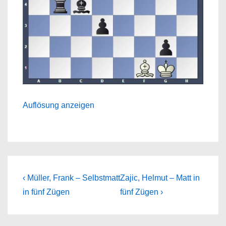
Auflösung anzeigen
Beitragsnavigation
Previous
Next
‹ Müller, Frank – Selbstmatt
Zajic, Helmut – Matt in
Post
Post
in fünf Zügen
fünf Zügen ›
is
is