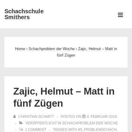
↓
Schachschule
Zum
ME
Smithers
Inhalt
Main
Navigation
Home
›
Schachproblem der Woche
›
Zajic, Helmut – Matt in
fünf Zügen
Zajic, Helmut – Matt in
fünf Zügen
CHRISTIAN SCHMITT
POSTED ON
8. FEBRUAR 2019
VERÖFFENTLICHT IN
SCHACHPROBLEM DER WOCHE
1 COMMENT
TAGGED WITH
#5
,
PROBLEMSCHACH
,