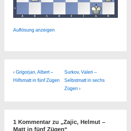
Auflösung anzeigen
Beitragsnavigation
Previous
Next
‹ Grigorjan, Albert –
Surkov, Valeri –
Post
Post
Hilfsmatt in fünf Zügen
Selbstmatt in sechs
is
is
Zügen ›
1 Kommentar zu „
Zajic, Helmut –
Matt in fünf Zügen
“