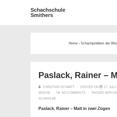
↓
Main
Schachschule
Zum
Smithers
Navigat
Inhalt
Home
›
Schachproblem der Wo
Paslack, Rainer – M
CHRISTIAN SCHMITT
POSTED ON
17. JULI
WOCHE
NO COMMENTS
TAGGED WITH
#
SCHWALBE
Paslack, Rainer – Matt in zwei Zügen