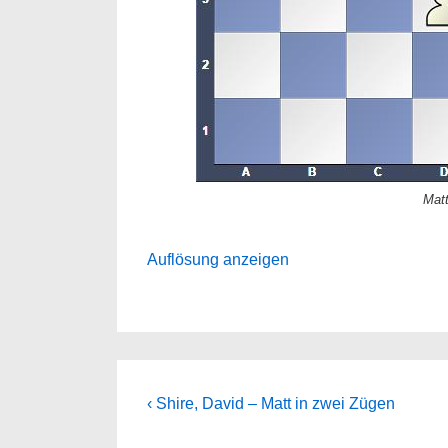
Matt
Auflösung anzeigen
Beitragsnavigation
Previous
‹ Shire, David – Matt in zwei Zügen
Post