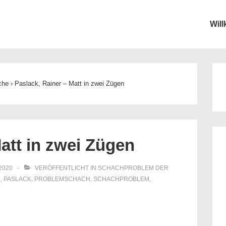
Wil
ion
che
›
Paslack, Rainer – Matt in zwei Zügen
att in zwei Zügen
 2020
VERÖFFENTLICHT IN
SCHACHPROBLEM DER
2
,
PASLACK
,
PROBLEMSCHACH
,
SCHACHPROBLEM
,