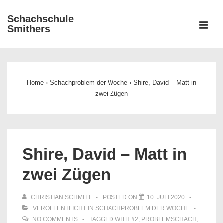
↓
Schachschule
Zum
ME
Smithers
Inhalt
Main
Navigation
Home
›
Schachproblem der Woche
›
Shire, David – Matt in
zwei Zügen
Shire, David – Matt in
zwei Zügen
CHRISTIAN SCHMITT
POSTED ON
10. JULI 2020
VERÖFFENTLICHT IN
SCHACHPROBLEM DER WOCHE
NO COMMENTS
TAGGED WITH
#2
,
PROBLEMSCHACH
,