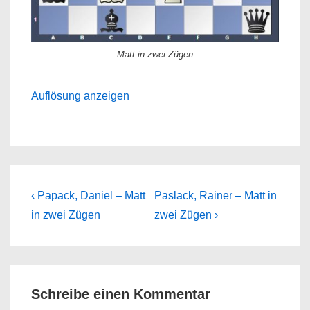
Matt in zwei Zügen
Auflösung anzeigen
Beitragsnavigation
Previous
Next
‹ Papack, Daniel – Matt
Paslack, Rainer – Matt in
Post
Post
in zwei Zügen
zwei Zügen ›
is
is
Schreibe einen Kommentar