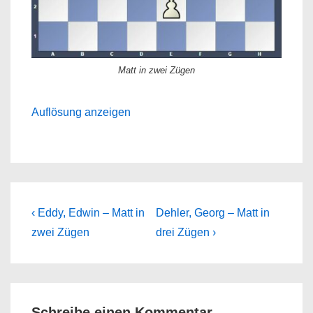
Matt in zwei Zügen
Auflösung anzeigen
Beitragsnavigation
Previous
Next
‹ Eddy, Edwin – Matt in
Dehler, Georg – Matt in
Post
Post
zwei Zügen
drei Zügen ›
is
is
Schreibe einen Kommentar