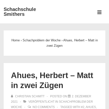
↓
Schachschule
Zum
ME
Smithers
Inhalt
Main
Navigation
Home
›
Schachproblem der Woche
›
Ahues, Herbert – Matt in
zwei Zügen
Ahues, Herbert – Matt
in zwei Zügen
CHRISTIAN SCHMITT
POSTED ON
2. DEZEMBER
2021
VERÖFFENTLICHT IN
SCHACHPROBLEM DER
WOCHE
NO COMMENTS
TAGGED WITH
#2
,
AHUES
,