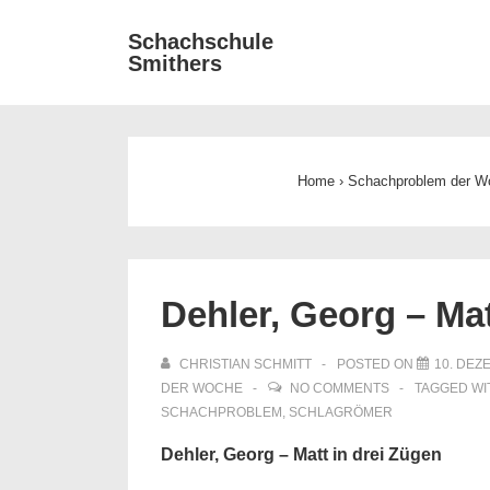
↓
Main
Schachschule
Zum
Smithers
Navigat
Inhalt
Home
›
Schachproblem der W
Dehler, Georg – Mat
CHRISTIAN SCHMITT
POSTED ON
10. DEZ
DER WOCHE
NO COMMENTS
TAGGED W
SCHACHPROBLEM
,
SCHLAGRÖMER
Dehler, Georg – Matt in drei Zügen