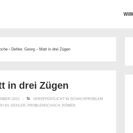
Wil
ion
oche
›
Dehler, Georg – Matt in drei Zügen
t in drei Zügen
EMBER 2021
VERÖFFENTLICHT IN
SCHACHPROBLEM
ITH
#3
,
DEHLER
,
PROBLEMSCHACH
,
RÖMER
,