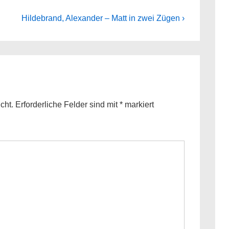
Next
Hildebrand, Alexander – Matt in zwei Zügen ›
Post
is
cht.
Erforderliche Felder sind mit
*
markiert