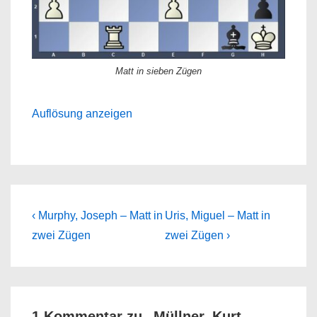
Matt in sieben Zügen
Auflösung anzeigen
Beitragsnavigation
Previous
Next
‹ Murphy, Joseph – Matt in
Uris, Miguel – Matt in
Post
Post
zwei Zügen
zwei Zügen ›
is
is
1 Kommentar zu „
Müllner, Kurt –