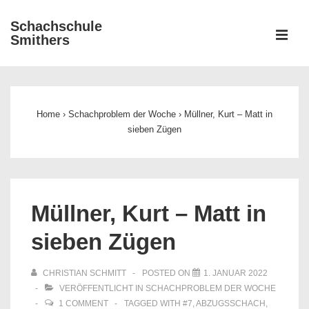
↓
Schachschule
Zum
ME
Smithers
Inhalt
Main
Navigation
Home
›
Schachproblem der Woche
›
Müllner, Kurt – Matt in
sieben Zügen
Müllner, Kurt – Matt in
sieben Zügen
CHRISTIAN SCHMITT
POSTED ON
1. JANUAR 2022
VERÖFFENTLICHT IN
SCHACHPROBLEM DER WOCHE
1 COMMENT
TAGGED WITH
#7
,
ABZUGSSCHACH
,