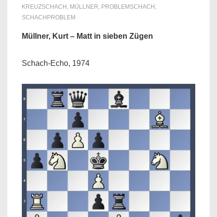
KREUZSCHACH
,
MÜLLNER
,
PROBLEMSCHACH
,
SCHACHPROBLEM
Müllner, Kurt – Matt in sieben Zügen
Schach-Echo, 1974