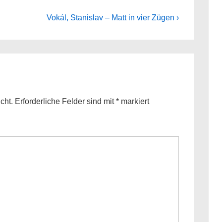
Next
Vokál, Stanislav – Matt in vier Zügen ›
Post
is
cht.
Erforderliche Felder sind mit
*
markiert