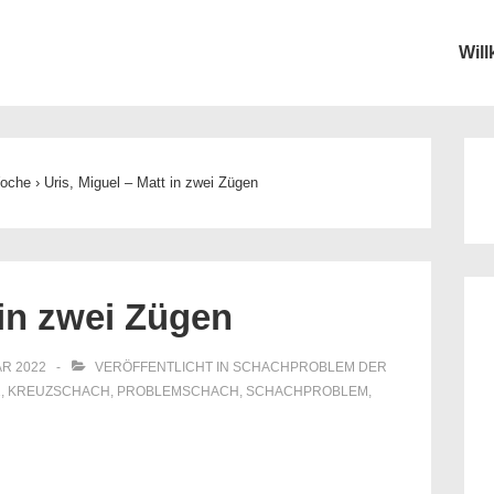
Wil
ion
Woche
›
Uris, Miguel – Matt in zwei Zügen
 in zwei Zügen
AR 2022
VERÖFFENTLICHT IN
SCHACHPROBLEM DER
2
,
KREUZSCHACH
,
PROBLEMSCHACH
,
SCHACHPROBLEM
,