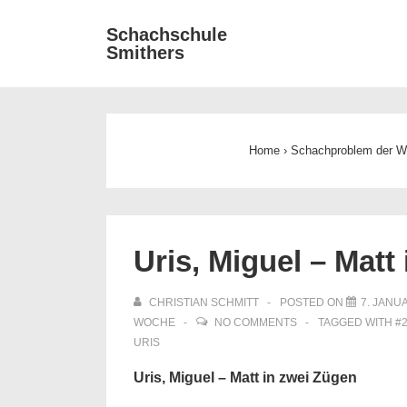
↓
Main
Schachschule
Zum
Smithers
Navigat
Inhalt
Home
›
Schachproblem der 
Uris, Miguel – Matt
CHRISTIAN SCHMITT
POSTED ON
7. JANU
WOCHE
NO COMMENTS
TAGGED WITH
#
URIS
Uris, Miguel – Matt in zwei Zügen