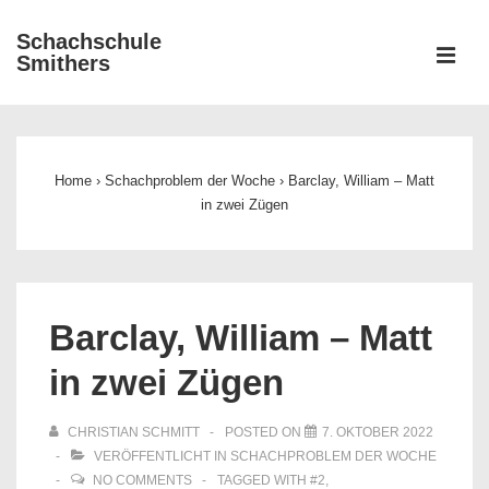
↓
Schachschule
Zum
ME
Smithers
Inhalt
Main
Navigation
Home
›
Schachproblem der Woche
›
Barclay, William – Matt
in zwei Zügen
Barclay, William – Matt
in zwei Zügen
CHRISTIAN SCHMITT
POSTED ON
7. OKTOBER 2022
VERÖFFENTLICHT IN
SCHACHPROBLEM DER WOCHE
NO COMMENTS
TAGGED WITH
#2
,