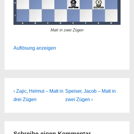
Matt in zwei Zügen
Auflösung anzeigen
Beitragsnavigation
Previous
Next
‹ Zajic, Helmut – Matt in
Speiser, Jacob – Matt in
Post
Post
drei Zügen
zwei Zügen ›
is
is
Schreibe einen Kommentar