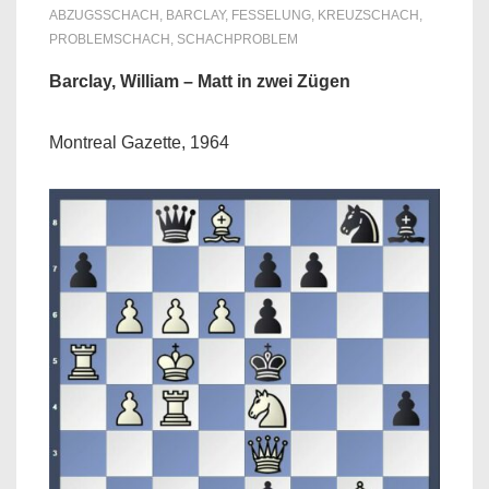
ABZUGSSCHACH
,
BARCLAY
,
FESSELUNG
,
KREUZSCHACH
,
PROBLEMSCHACH
,
SCHACHPROBLEM
Barclay, William – Matt in zwei Zügen
Montreal Gazette, 1964