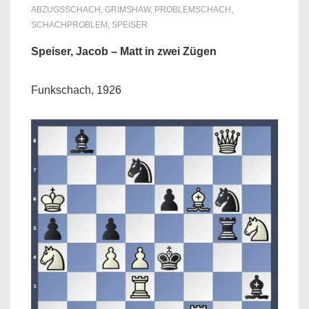
ABZUGSSCHACH
,
GRIMSHAW
,
PROBLEMSCHACH
,
SCHACHPROBLEM
,
SPEISER
Speiser, Jacob – Matt in zwei Zügen
Funkschach, 1926