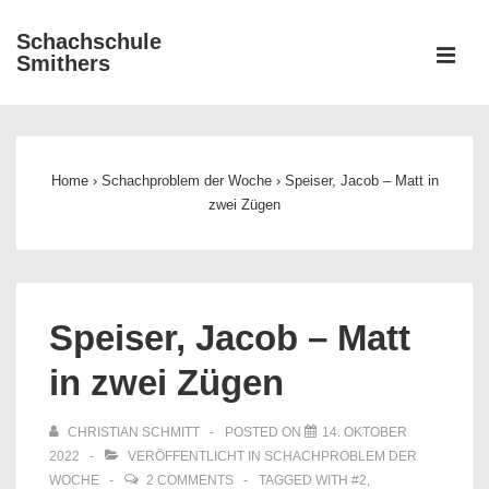
↓
Schachschule
Zum
ME
Smithers
Inhalt
Main
Navigation
Home
›
Schachproblem der Woche
›
Speiser, Jacob – Matt in
zwei Zügen
Speiser, Jacob – Matt
in zwei Zügen
CHRISTIAN SCHMITT
POSTED ON
14. OKTOBER
2022
VERÖFFENTLICHT IN
SCHACHPROBLEM DER
WOCHE
2 COMMENTS
TAGGED WITH
#2
,