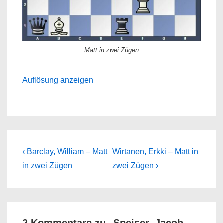
Matt in zwei Zügen
Auflösung anzeigen
Beitragsnavigation
Previous
Next
‹ Barclay, William – Matt
Wirtanen, Erkki – Matt in
Post
Post
in zwei Zügen
zwei Zügen ›
is
is
2 Kommentare zu „
Speiser, Jacob –